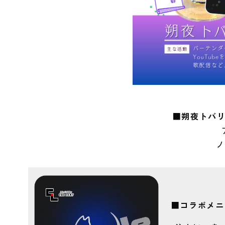
■
朔夜トバリ
ノ
■コラボメニ