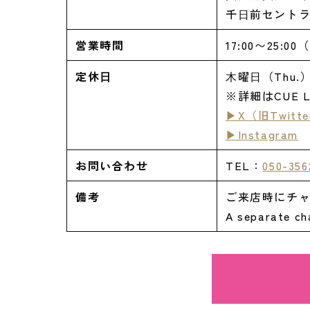
千⽇前セントラ
営業時間
17:00〜25:00（
定休⽇
⽊曜⽇（Thu.
※詳細はCUE 
▶X（旧Twitte
▶Instagram
お問い合わせ
TEL：
050-356
備考
ご来店時にチャ
A separate cha