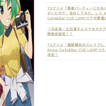
TVアニメ『勇者パーティーにかわ
がいたので、告白してみた。』× An
Cafe&Bar CUE LAMPコラボ開
１日店長・立石凛さんコラボカク
間限定販売！！
TVアニメ「魔都精兵のスレイブ2」
Anime Cafe&Bar CUE LAMP
決定！