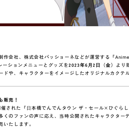
社、株式会社パッショーネなどが運営する『Anime Caf
レーションメニューとグッズを
2023年6⽉2⽇（⾦）
より
ードや、キャラクターをイメージしたオリジナルカクテ
も販売！
て開催された『⽇本橋でんでんタウン ザ・セール×ひぐら
多くのファンの声に応え、当時公開されたキャラクター
売いたします。